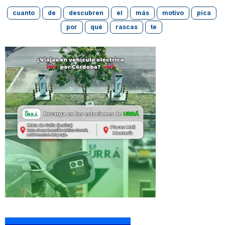
cuanto
de
descubren
el
más
motivo
pica
por
qué
rascas
te