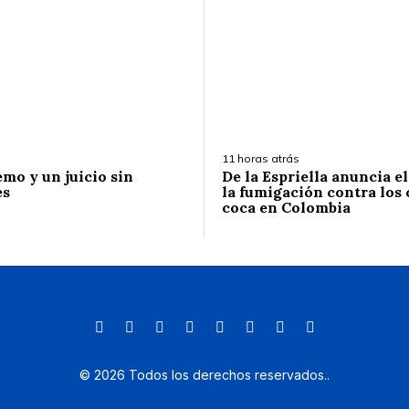
11 horas atrás
emo y un juicio sin
De la Espriella anuncia e
es
la fumigación contra los 
coca en Colombia
©
2026
Todos los derechos reservados.
.