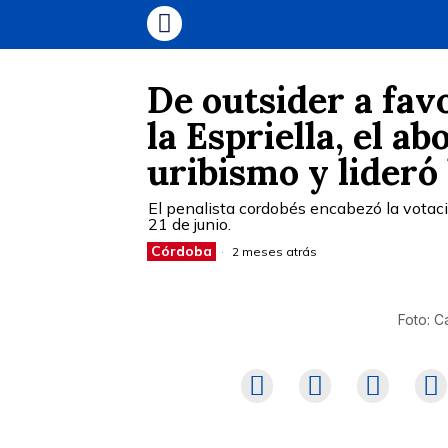
De outsider a fav
la Espriella, el a
uribismo y lideró
El penalista cordobés encabezó la votaci
21 de junio.
Córdoba
2 meses atrás
Foto: C