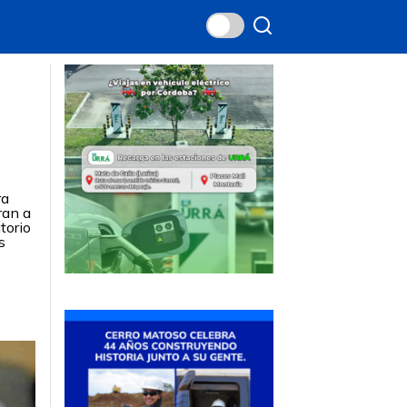
ra
ran a
torio
s