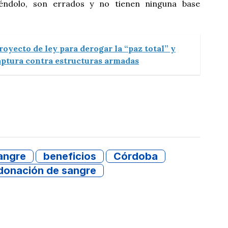
éndolo, son errados y no tienen ninguna base
oyecto de ley para derogar la “paz total” y
aptura contra estructuras armadas
angre
beneficios
Córdoba
donación de sangre