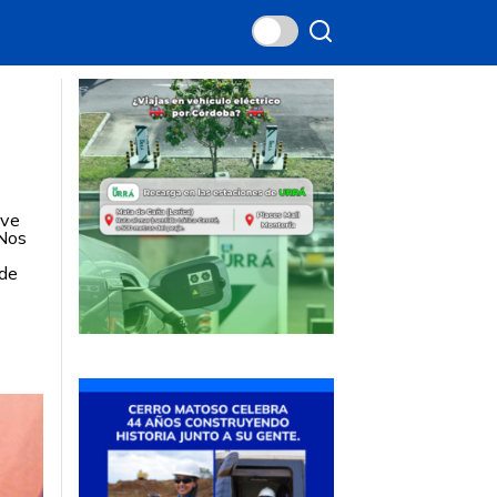
s
ave
“Nos
 de