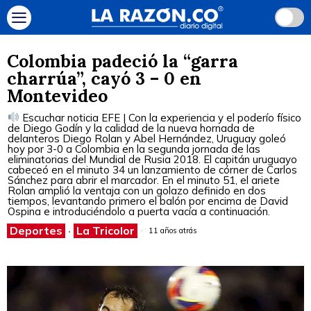
Colombia padeció la “garra
charrúa”, cayó 3 – 0 en
Montevideo
Escuchar noticia EFE | Con la experiencia y el poderío físico
de Diego Godín y la calidad de la nueva hornada de
delanteros Diego Rolan y Abel Hernández, Uruguay goleó
hoy por 3-0 a Colombia en la segunda jornada de las
eliminatorias del Mundial de Rusia 2018. El capitán uruguayo
cabeceó en el minuto 34 un lanzamiento de córner de Carlos
Sánchez para abrir el marcador. En el minuto 51, el ariete
Rolan amplió la ventaja con un golazo definido en dos
tiempos, levantando primero el balón por encima de David
Ospina e introduciéndolo a puerta vacía a continuación.
Deportes
·
La Tricolor
11 años atrás