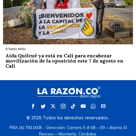
6 horas atrás
Aída Quilcué ya está en Cali para encabezar
movilización de la oposición este 7 de agosto en
Cali
©
2026
Todos los derechos reservados.
.
PBX (4) 7811605 - Dirección: Carrera 5 # 68 – 09 —Barrio El
Recreo— Montería, Córdoba.