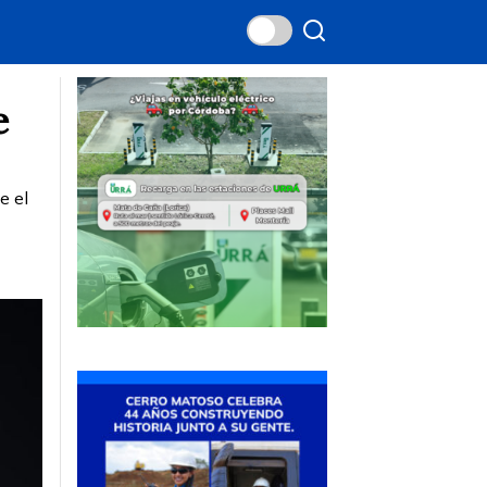
e
e el