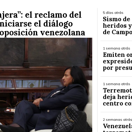
jera”: el reclamo del
5 días atrás
Sismo de 
niciarse el diálogo
heridos y
 oposición venezolana
de Campo
1 semana atrás
Emiten o
expreside
por presu
1 semana atrás
Terremoto
deja heri
centro c
2 semanas atrá
Venezuel