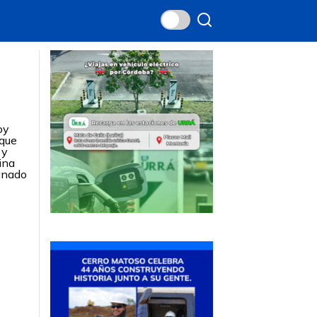
oy
 que
 y
ina
anado