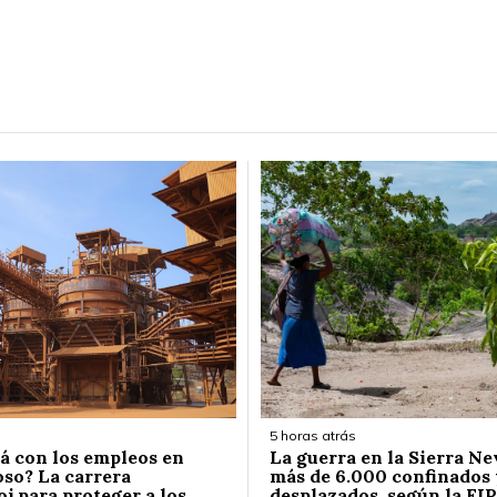
5 horas atrás
á con los empleos en
La guerra en la Sierra Ne
so? La carrera
más de 6.000 confinados 
j para proteger a los
desplazados, según la FIP