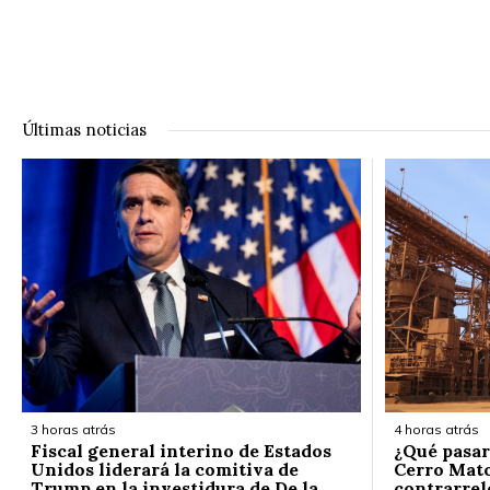
Últimas noticias
3 horas atrás
4 horas atrás
Fiscal general interino de Estados
¿Qué pasar
Unidos liderará la comitiva de
Cerro Mato
Trump en la investidura de De la
contrarrelo