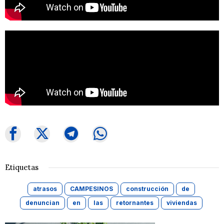
Etiquetas
atrasos
CAMPESINOS
construcción
de
denuncian
en
las
retornantes
viviendas