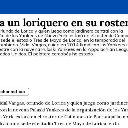
 un loriquero en su roste
oriundo de Lorica y quien juega como jardinero central con la
ón de los Yankees de Nueva York, estará en el roster de Caim
sede el estadio Tres de Mayo de Lorica, en la temporada del
lombiano. Vidal Vargas, quien en 2014 firmó con los Yankees 
estre con la novena Pulaski Yankees en la Appalachian Leagu
stados Unidos. El pelotero cordobés ha estado
char noticia
idal Vargas, oriundo de Lorica y quien juega como jardine
con la novena Pulaski Yankees de la organización de los Ya
 York, estará en el roster de Caimanes de Barranquilla, n
rá como sede el estadio Tres de Mayo de Lorica, en la