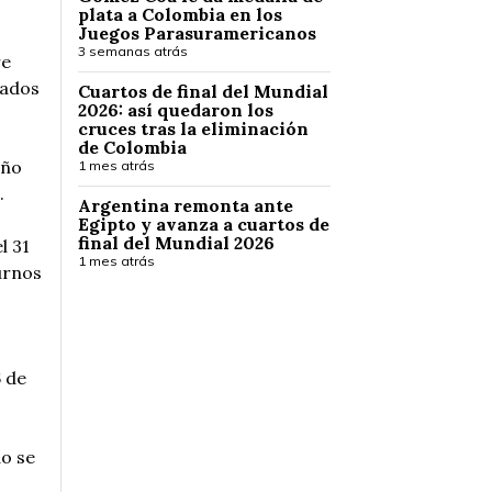
plata a Colombia en los
Juegos Parasuramericanos
3 semanas atrás
re
tados
Cuartos de final del Mundial
2026: así quedaron los
cruces tras la eliminación
de Colombia
año
1 mes atrás
.
Argentina remonta ante
Egipto y avanza a cuartos de
final del Mundial 2026
l 31
1 mes atrás
urnos
6 de
do se