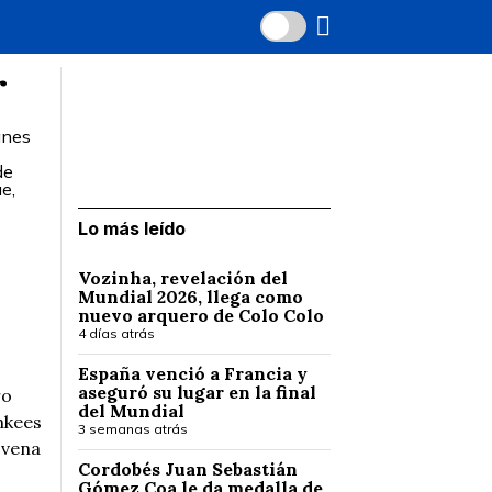
r
anes
de
e,
Lo más leído
Vozinha, revelación del
Mundial 2026, llega como
nuevo arquero de Colo Colo
4 días atrás
España venció a Francia y
aseguró su lugar en la final
ro
del Mundial
nkees
3 semanas atrás
ovena
Cordobés Juan Sebastián
Gómez Coa le da medalla de