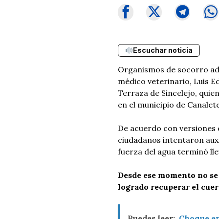
Escuchar noticia
Organismos de socorro ade
médico veterinario, Luis E
Terraza de Sincelejo, quie
en el municipio de Canalet
De acuerdo con versiones d
ciudadanos intentaron auxi
fuerza del agua terminó ll
Desde ese momento no se 
logrado recuperar el cuerp
Puedes leer:
Choque en