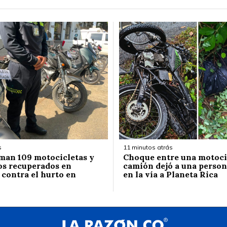
s
11 minutos atrás
man 109 motocicletas y
Choque entre una motoci
os recuperados en
camión dejó a una perso
 contra el hurto en
en la vía a Planeta Rica