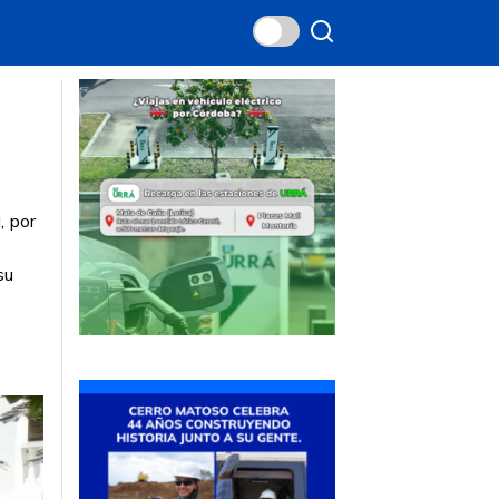
, por
su