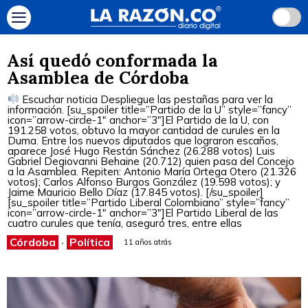
Así quedó conformada la
Asamblea de Córdoba
Escuchar noticia Despliegue las pestañas para ver la
información. [su_spoiler title=”Partido de la U” style=”fancy”
icon=”arrow-circle-1″ anchor=”3″]El Partido de la U, con
191.258 votos, obtuvo la mayor cantidad de curules en la
Duma. Entre los nuevos diputados que lograron escaños,
aparece José Hugo Restán Sánchez (26.288 votos) Luis
Gabriel Degiovanni Behaine (20.712) quien pasa del Concejo
a la Asamblea. Repiten: Antonio María Ortega Otero (21.326
votos); Carlos Alfonso Burgos González (19.598 votos); y
Jaime Mauricio Bello Díaz (17.845 votos). [/su_spoiler]
[su_spoiler title=”Partido Liberal Colombiano” style=”fancy”
icon=”arrow-circle-1″ anchor=”3″]El Partido Liberal de las
cuatro curules que tenía, aseguró tres, entre ellas
Córdoba
·
Política
11 años atrás