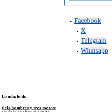
Facebook
X
Telegram
Whatsapp
Lo más leído
Seis hombres y tres motos:
Policía analiza si banda