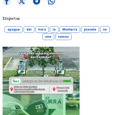
Etiquetas
apague
del
hora
la
Montería
planeta
se
une
vamos