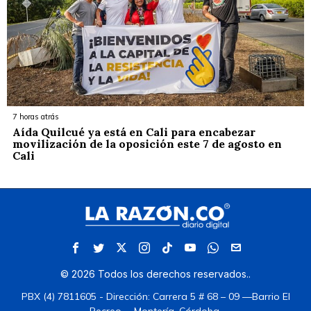
7 horas atrás
Aída Quilcué ya está en Cali para encabezar
movilización de la oposición este 7 de agosto en
Cali
©
2026
Todos los derechos reservados.
.
PBX (4) 7811605 - Dirección: Carrera 5 # 68 – 09 —Barrio El
Recreo— Montería, Córdoba.