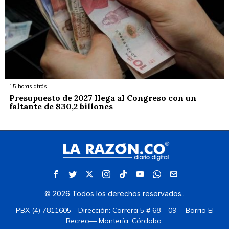
15 horas atrás
Presupuesto de 2027 llega al Congreso con un
faltante de $30,2 billones
©
2026
Todos los derechos reservados.
.
PBX (4) 7811605 - Dirección: Carrera 5 # 68 – 09 —Barrio El
Recreo— Montería, Córdoba.