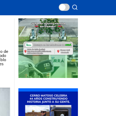
io de
tado
eblo
es