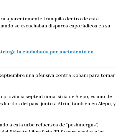
 era aparentemente tranquila dentro de esta
cuando se escuchaban disparos esporádicos en su
tringe la ciudadanía por nacimiento en
de septiembre una ofensiva contra Kobani para tomar
la provincia septentrional siria de Alepo, es uno de
es kurdos del país, junto a Afrín, también en Alepo, y
egado a esta urbe refuerzos de “peshmergas”,
 del Ejército Libre Sirio (ELS) para ayudar a las