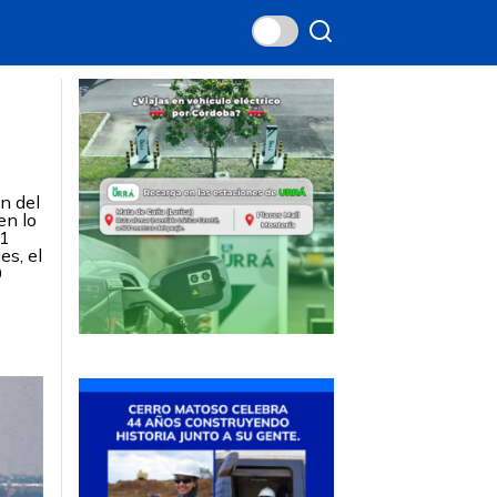
n del
en lo
91
s, el
0