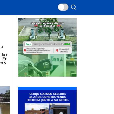
la
ado el
 “En
co y